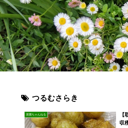
つるむさらき
【
菜園ちゃんねる
収