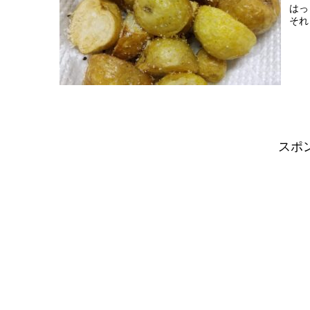
はっ
それ
スポ