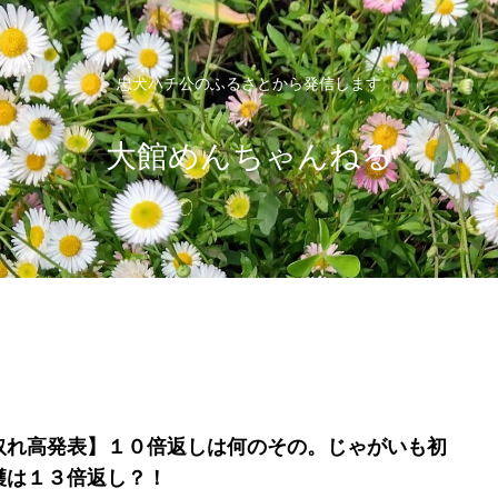
忠犬ハチ公のふるさとから発信します
大館めんちゃんねる
取れ高発表】１０倍返しは何のその。じゃがいも初
穫は１３倍返し？！