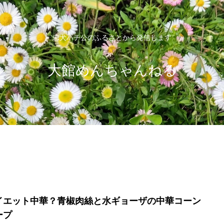
忠犬ハチ公のふるさとから発信します
大館めんちゃんねる
イエット中華？青椒肉絲と水ギョーザの中華コーン
ープ