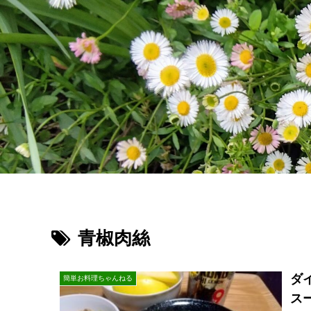
青椒肉絲
ダ
簡単お料理ちゃんねる
ス