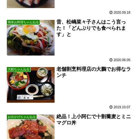
2020.09.18
昔、松嶋菜々子さんはこう言っ
簡単お料理ちゃんねる
た！「どんぶりでも食べられま
す」と
2020.06.05
老舗割烹料理店の大鵬でお得なラ
大館ちゃんねる
ンチ
2019.10.07
絶品！上小阿仁で十割蕎麦とミニ
お出かけちゃんねる
マグロ丼