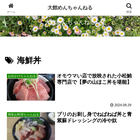
忠犬ハチ公のふるさとから発信します
大館めんちゃんねる
ホーム
検索
大館めんちゃんねる
海鮮丼
オモウマい店で放映された小松鮪
お出かけちゃんねる
専門店で【夢の山ほこ丼を堪能】
2024.09.29
ブリのお刺し身でねばねば丼と青
簡単お料理ちゃんねる
紫蘇ドレッシングの冷や奴