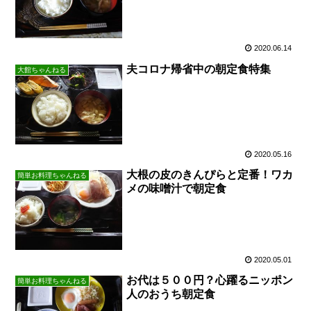
2020.06.14
夫コロナ帰省中の朝定食特集
大館ちゃんねる
2020.05.16
大根の皮のきんぴらと定番！ワカ
簡単お料理ちゃんねる
メの味噌汁で朝定食
2020.05.01
お代は５００円？心躍るニッポン
簡単お料理ちゃんねる
人のおうち朝定食