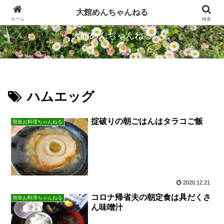
忠犬ハチ公のふるさとから発信します
大館めんちゃんねる
ホーム
検索
大館めんちゃんねる
ハムエッグ
掟破りの朝ごはんはタラコご飯
簡単お料理ちゃんねる
2020.12.21
コロナ帰省夫の朝定食は具だくさ
簡単お料理ちゃんねる
ん味噌汁