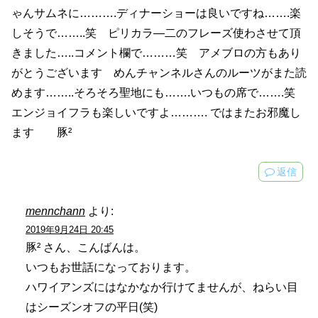
ゃんサムネに……….ディナーショーは良いですね…….楽
しそうで……..笑 ピリカラ―二のフレーズ使わさせて頂
きました…..コメント欄で………笑 アメブロの方もあり
がとうございます めんチャンネルさんのルーツがまた読
めます……..そろそろ聖地にも…….いつもの席で…….笑
エンジョイフラも楽しいですよ………. ではまたお邪魔し
ます 豚²
返信
mennchann
より:
2019年9月24日 20:45
豚² さん、こんばんは。
いつもお世話になっております。
ハワイアンズにはなかなか行けてませんが、ねらい目
はシーズンオフの平日(笑)