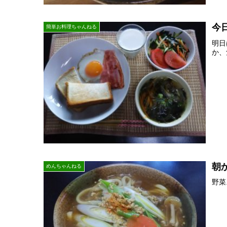
今
簡単お料理ちゃんねる
明日
か、
朝
めんちゃんねる
野菜