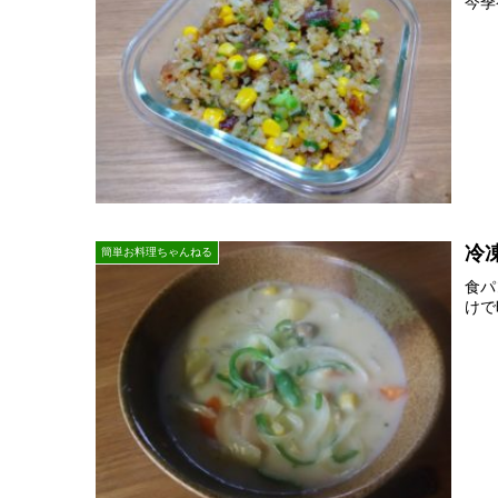
今季
冷
簡単お料理ちゃんねる
食パ
けで