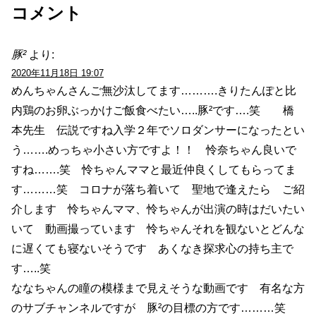
コメント
豚²
より:
2020年11月18日 19:07
めんちゃんさんご無沙汰してます……….きりたんぽと比
内鶏のお卵ぶっかけご飯食べたい…..豚²です….笑 橋
本先生 伝説ですね入学２年でソロダンサーになったとい
う…….めっちゃ小さい方ですよ！！ 怜奈ちゃん良いで
すね…….笑 怜ちゃんママと最近仲良くしてもらってま
す………笑 コロナが落ち着いて 聖地で逢えたら ご紹
介します 怜ちゃんママ、怜ちゃんが出演の時はだいたい
いて 動画撮っています 怜ちゃんそれを観ないとどんな
に遅くても寝ないそうです あくなき探求心の持ち主で
す…..笑
ななちゃんの瞳の模様まで見えそうな動画です 有名な方
のサブチャンネルですが 豚²の目標の方です………笑