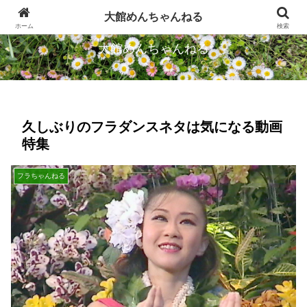
忠犬ハチ公のふるさとから発信します
大館めんちゃんねる
ホーム
検索
大館めんちゃんねる
久しぶりのフラダンスネタは気になる動画
特集
フラちゃんねる