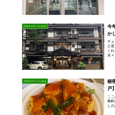
今
お出かけちゃんねる
か
チェ
ど若
くれ
共々
秘
お出かけちゃんねる
戸
ここ
華料
しの