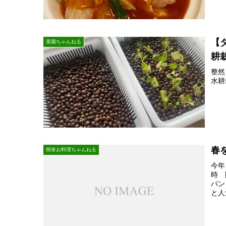
【
菜園ちゃんねる
耕
整然
水耕
春
簡単お料理ちゃんねる
今年
時 
バン
と人