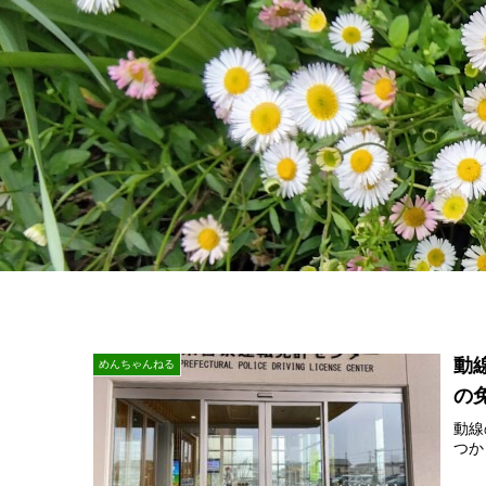
動
めんちゃんねる
の
動線
つか