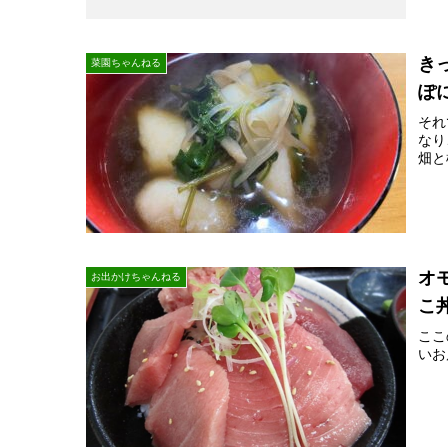
き
菜園ちゃんねる
ぽ
それ
なり
畑と
オ
お出かけちゃんねる
こ
ここ
いお