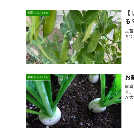
【
菜園ちゃんねる
る
豆苗
きて
お
菜園ちゃんねる
家庭
す。
か大