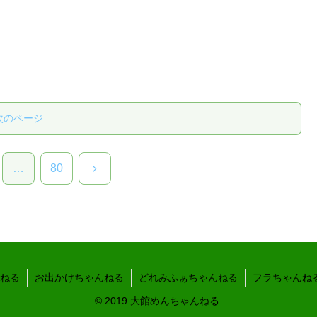
次のページ
次
…
80
へ
ねる
お出かけちゃんねる
どれみふぁちゃんねる
フラちゃんね
© 2019 大館めんちゃんねる.