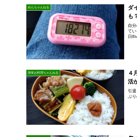
ダ
めんちゃんねる
も
自分
てい
日8
４
簡単お料理ちゃんねる
活
引退
ぶり