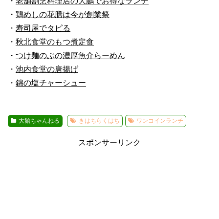
・
老舗割烹料理店の大鵬でお得なランチ
・
鶏めしの花膳は今が創業祭
・
寿司屋でタピる
・
秋北食堂のもつ煮定食
・
つけ麺のぶの濃厚魚介らーめん
・
池内食堂の唐揚げ
・
錦の塩チャーシュー
大館ちゃんねる
きはちらくはち
ワンコインランチ
スポンサーリンク