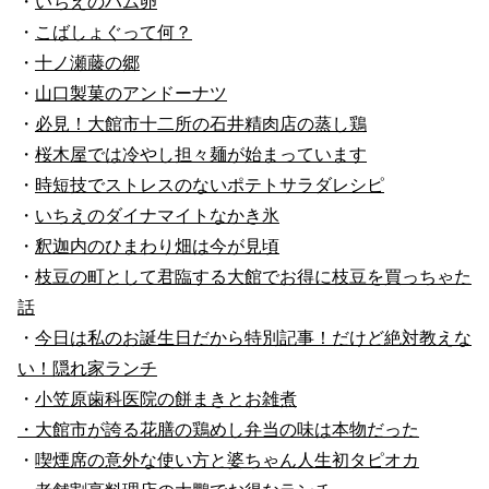
・
いちえのハム卵
・
こばしょぐって何？
・
十ノ瀬藤の郷
・
山口製菓のアンドーナツ
・
必見！大館市十二所の石井精肉店の蒸し鶏
・
桜木屋では冷やし担々麺が始まっています
・
時短技でストレスのないポテトサラダレシピ
・
いちえのダイナマイトなかき氷
・
釈迦内のひまわり畑は今が見頃
・
枝豆の町として君臨する大館でお得に枝豆を買っちゃた
話
・
今日は私のお誕生日だから特別記事！だけど絶対教えな
い！隠れ家ランチ
・
小笠原歯科医院の餅まきとお雑煮
・大館市が誇る花膳の鶏めし弁当の味は本物だった
・
喫煙席の意外な使い方と婆ちゃん人生初タピオカ