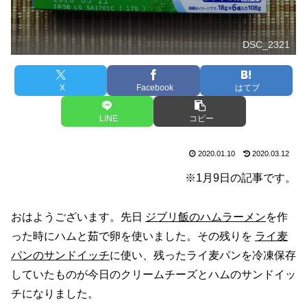
DSC_2321
X
Facebook
はてブ
LINE
コピー
2020.01.10
2020.03.12
※1月9日の記事です。
おはようございます。先日
ジブリ飯のハムラーメン
を作
った時にハムと茹で卵を使いました。その残りを
ライ麦
パンのサンドイッチ
に使い、残ったライ麦パンを冷凍保存
していたものが今日のクリームチーズとハムのサンドイッ
チになりました。