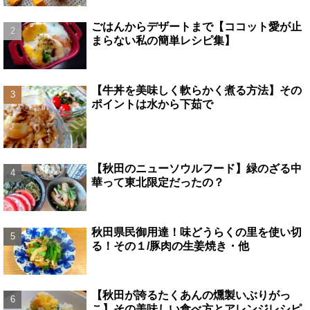
ごはんからデザートまで【ココット愛が止
まらない私の簡単レシピ集】
【牛丼を美味しく軟らかく煮る方法】その
ポイントは水から下茹で
【秋田のニューソウルフード】緑のざる中
華って東北限定だったの？
秋田県民御用達！味どうらくの里を使い切
る！その１/豚肉の生姜焼き・他
【秋田が誇るたくあんの燻製いぶりがっ
こ】その美味しい食べ方とアレンジレシピ