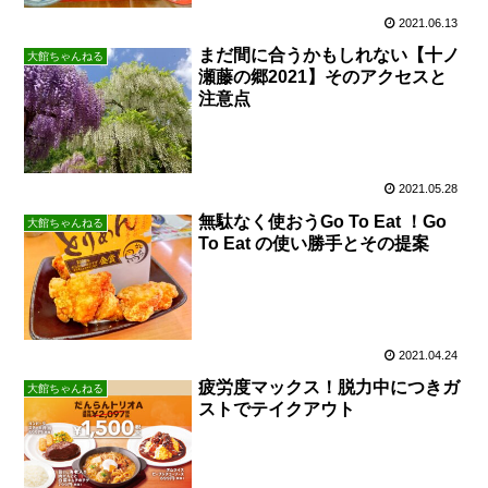
2021.06.13
まだ間に合うかもしれない【十ノ
大館ちゃんねる
瀬藤の郷2021】そのアクセスと
注意点
2021.05.28
無駄なく使おうGo To Eat ！Go
大館ちゃんねる
To Eat の使い勝手とその提案
2021.04.24
疲労度マックス！脱力中につきガ
大館ちゃんねる
ストでテイクアウト