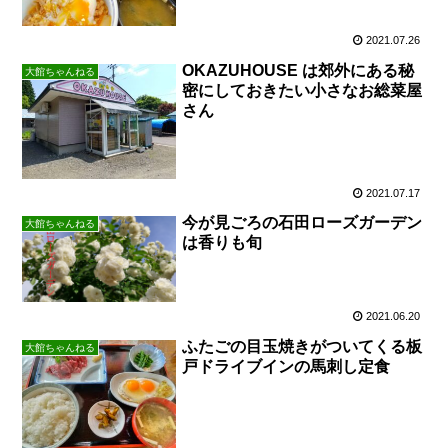
2021.07.26
OKAZUHOUSE は郊外にある秘
大館ちゃんねる
密にしておきたい小さなお総菜屋
さん
2021.07.17
今が見ごろの石田ローズガーデン
大館ちゃんねる
は香りも旬
2021.06.20
ふたごの目玉焼きがついてくる板
大館ちゃんねる
戸ドライブインの馬刺し定食