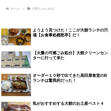
へ
へ
ホーム
大館ちゃんねる
ようよう見つけた！ここが大館ランチの穴
場【お食事処郷愁亭】だ！
【大量の可燃ごみ処分】大館クリーンセン
ターに行って来た
オーダー１０秒で出てきた高田屋食堂のB
ランチは驚異的だった！
私がおすすめする大館のお土産ベスト４