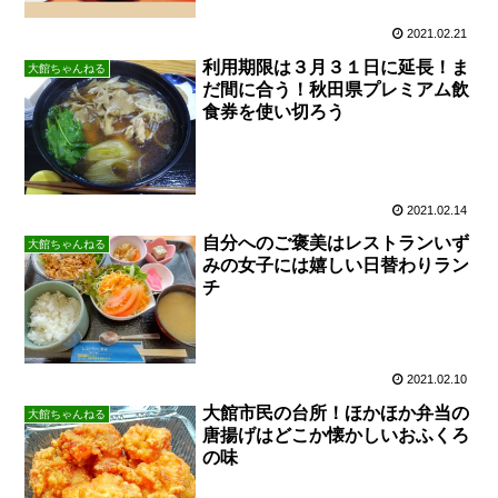
2021.02.21
利用期限は３月３１日に延長！ま
大館ちゃんねる
だ間に合う！秋田県プレミアム飲
食券を使い切ろう
2021.02.14
自分へのご褒美はレストランいず
大館ちゃんねる
みの女子には嬉しい日替わりラン
チ
2021.02.10
大館市民の台所！ほかほか弁当の
大館ちゃんねる
唐揚げはどこか懐かしいおふくろ
の味