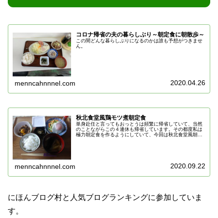
コロナ帰省の夫の暮らしぶり～朝定食に朝散歩～
この間どんな暮らしぶりになるのかは誰も予想がつきませ
ん。
2020.04.26
menncahnnnel.com
秋北食堂風鶏モツ煮朝定食
単身赴任と言ってもおっとうは頻繁に帰省していて、当然
のことながらこの４連休も帰省しています。その都度私は
極力朝定食を作るようにしていて、今回は秋北食堂風朝定
食を作ることにしました。
2020.09.22
menncahnnnel.com
にほんブログ村と人気ブログランキングに参加していま
す。