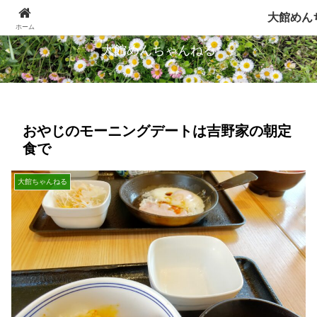
忠犬ハチ公のふるさとから発信します
大館めん
ホーム
大館めんちゃんねる
おやじのモーニングデートは吉野家の朝定
食で
大館ちゃんねる