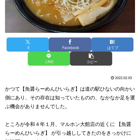
X
Facebook
はてブ
LINE
コピー
2022.02.03
かつて【魚醤らーめんひいらぎ】は道の駅ひないの向かい
側にあり、その存在は知っていたものの、なかなか足を運
ぶ機会がありませんでした。
ところが令和４年１月、マルホン大館店の近くに 【魚醤
らーめんひいらぎ】 が引っ越ししてきたのをきっかけに