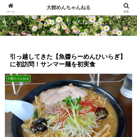
忠犬ハチ公のふるさとから発信します
大館めんちゃんねる
ホーム
検索
大館めんちゃんねる
引っ越してきた【魚醬らーめんひいらぎ】
に初訪問！サンマー麺を初実食
大館ちゃんねる