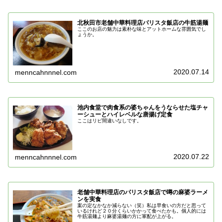
北秋田市老舗中華料理店パリスタ飯店の牛筋湯麺
ここのお店の魅力は素朴な味とアットホームな雰囲気でし
ょうか。
2020.07.14
menncahnnnel.com
池内食堂で肉食系の婆ちゃんをうならせた塩チャ
ーシューとハイレベルな唐揚げ定食
ここはリピ間違いなしです。
2020.07.22
menncahnnnel.com
老舗中華料理店のパリスタ飯店で噂の麻婆ラーメ
ンを実食
案の定なかなか減らない（笑）私は早食いの方だと思って
いるけれど２０分くらいかかって食べたかも。個人的には
牛筋湯麺より麻婆湯麺の方に軍配が上がる。