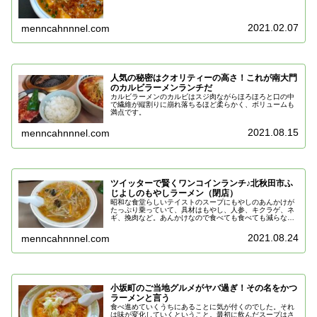
2021.02.07
menncahnnnel.com
人気の秘密はクオリティーの高さ！これが南大門
のカルビラーメンランチだ
カルビラーメンのカルビはスジ肉ながらほろほろと口の中
で繊維が縦割りに崩れ落ちるほど柔らかく、ボリュームも
満点です。
2021.08.15
menncahnnnel.com
ツイッターで賢くワンコインランチ♪北秋田市ふ
じよしのもやしラーメン（閉店）
昭和な食堂らしいテイストのスープにもやしのあんかけが
たっぷり乗っていて、具材はもやし、人参、キクラゲ、ネ
ギ、挽肉など。あんかけなので食べても食べても減らない
魔法のラーメン。スープそのものも塩味は薄味系で私好
み。麺は細麺！
2021.08.24
menncahnnnel.com
小坂町のご当地グルメがヤバ過ぎ！その名をかつ
ラーメンと言う
食べ進めていくうちにあることに気が付くのでした。それ
は味が変化していくということ。最初に飲んだスープはさ