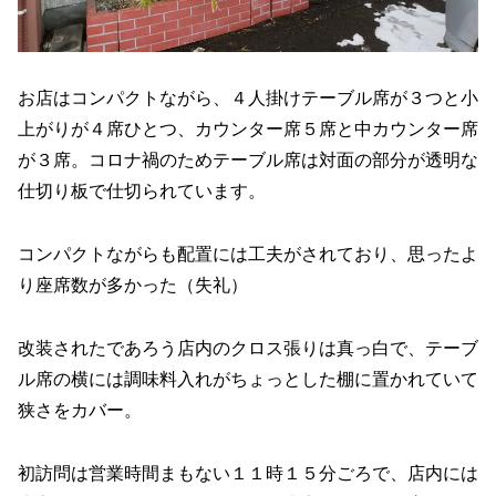
お店はコンパクトながら、４人掛けテーブル席が３つと小
上がりが４席ひとつ、カウンター席５席と中カウンター席
が３席。コロナ禍のためテーブル席は対面の部分が透明な
仕切り板で仕切られています。
コンパクトながらも配置には工夫がされており、思ったよ
り座席数が多かった（失礼）
改装されたであろう店内のクロス張りは真っ白で、テーブ
ル席の横には調味料入れがちょっとした棚に置かれていて
狭さをカバー。
初訪問は営業時間まもない１１時１５分ごろで、店内には