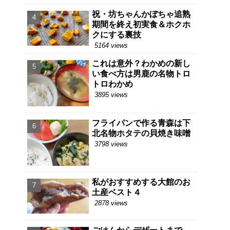
祝・坊ちゃんかぼちゃ追熟
期間を終え初実食＆ホクホ
クにする裏技
5164 views
これは意外？わかめの新し
い食べ方は男鹿の名物トロ
トロわかめ
3895 views
フライパンで作る青森は下
北名物ホタテの貝焼き味噌
3798 views
私がおすすめする大館のお
土産ベスト４
2878 views