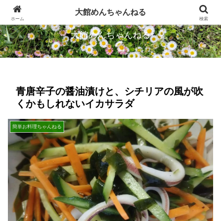
忠犬ハチ公のふるさとから発信します
大館めんちゃんねる
ホーム
検索
大館めんちゃんねる
青唐辛子の醤油漬けと、シチリアの風が吹
くかもしれないイカサラダ
簡単お料理ちゃんねる