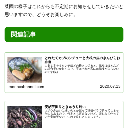
菜園の様子はこれからも不定期にお知らせしていきたいと
思いますので、どうぞお楽しみに。
関連記事
とれたてカブのシチューと大根の皮のきんぴらお
弁当
人参１本を５センチほどの長さに切ると、残りはほとんど
の場合長いか短くなり、実はそれが私には我慢がならない
のです(笑)
2020.07.13
menncahnnnel.com
安納芋掘りときゅうり終い
ゴボウみたいに細いのとか誤って移植ベラで切ってしまっ
たのもあるので、何本とも言えないけど、楽しみで作って
いた安納芋なのでこれで良しとしましょう。