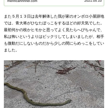
2021.05.10
menncahnnnel.com
また５月１３日は去年解体した我が家のオンボロ小屋跡地
では、青大将がひなたぼっこをするほどの好天気でした。
最初何かの枝かヒモかと思ってよく見たらへびちゃんで、
私は怖いというよりはビックリしてしまいましたが、相手
も微動だにしないものだから少しの間にらめっこをしてい
ました。