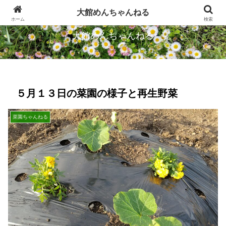
忠犬ハチ公のふるさとから発信します
大館めんちゃんねる
ホーム
検索
大館めんちゃんねる
５月１３日の菜園の様子と再生野菜
菜園ちゃんねる