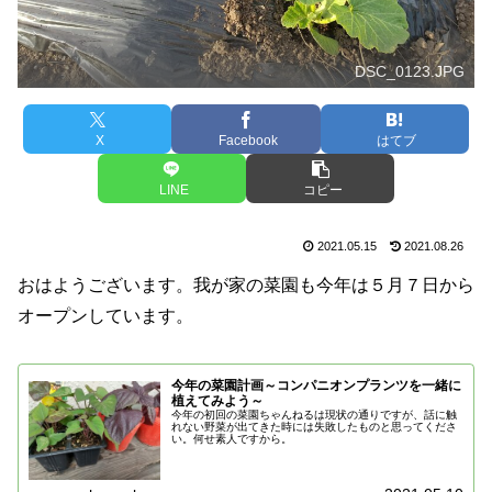
DSC_0123.JPG
X
Facebook
はてブ
LINE
コピー
2021.05.15
2021.08.26
おはようございます。我が家の菜園も今年は５月７日から
オープンしています。
今年の菜園計画～コンパニオンプランツを一緒に
植えてみよう～
今年の初回の菜園ちゃんねるは現状の通りですが、話に触
れない野菜が出てきた時には失敗したものと思ってくださ
い。何せ素人ですから。