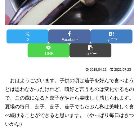
X
Facebook
はてブ
LINE
コピー
2019.04.22
2021.07.23
おはようございます。子供の頃は茄子を好んで食べよう
とは思わなかったけれど、嗜好と言うものは変化するもの
で、この歳になると茄子がやたら美味しく感じられます。
夏場の毎日、茄子、茄子、茄子でもたぶん私は美味しく食
べ続けることができると思います。（やっぱり毎日はきつ
いかな）