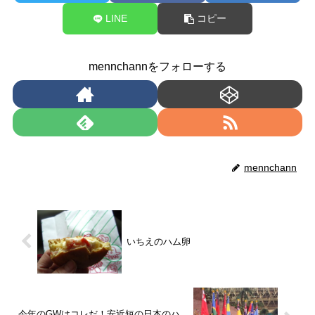
LINE
コピー
mennchannをフォローする
mennchann
いちえのハム卵
今年のGWはコレだ！安近短の日本のハ