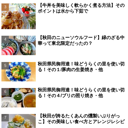
【牛丼を美味しく軟らかく煮る方法】その
ポイントは水から下茹で
【秋田のニューソウルフード】緑のざる中
華って東北限定だったの？
秋田県民御用達！味どうらくの里を使い切
る！その１/豚肉の生姜焼き・他
秋田県民御用達！味どうらくの里を使い切
る！その４/ブリの照り焼き・他
【秋田が誇るたくあんの燻製いぶりがっ
こ】その美味しい食べ方とアレンジレシピ