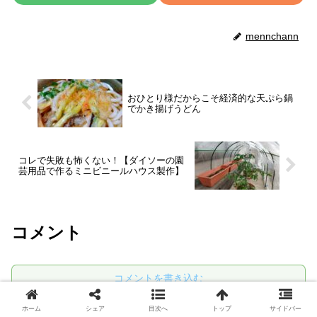
mennchann
おひとり様だからこそ経済的な天ぷら鍋
でかき揚げうどん
コレで失敗も怖くない！【ダイソーの園
芸用品で作るミニビニールハウス製作】
コメント
コメントを書き込む
ホーム
シェア
目次へ
トップ
サイドバー