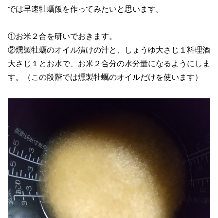
では早速牡蠣飯を作ってみたいと思います。
①お米２合を研いでおきます。
②燻製牡蠣のオイル漬けの汁と、しょうゆ大さじ１料理酒
大さじ１とお水で、お米２合分の水分量になるようにしま
す。（この段階では燻製牡蠣のオイルだけを使います）