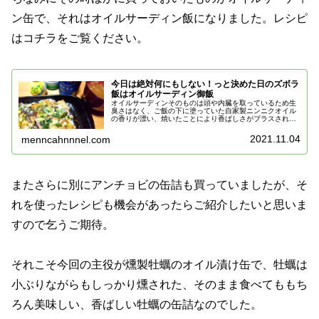
ン缶で、それはオイルサーディン飯になりました。レシピ
はコチラをご覧ください。
今日は絶対何にもしない！っと決めた日のズボラ
飯はオイルサーディン御飯
オイルサーディンそのものは頭や内臓を取っているため生
臭さはなく、ご飯の下に塗っていた自家製ニンニクオイル
の香りが漂い、焼いたことにより香ばしさがプラスされて
美味しいです。
2021.11.04
menncahnnnel.com
またさらに別にアンチョビの缶詰も買っていましたが、そ
れを使ったレシピも機会があったらご紹介したいと思いま
すので乞うご期待。
それこそ今回の主役が燻製牡蠣のオイル漬け缶で、牡蠣は
小ぶりながらもしっかり燻された、そのまま食べてももち
ろん美味しい、香ばしい牡蠣の缶詰なのでした。