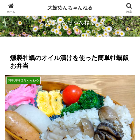
忠犬ハチ公のふるさとから発信します
大館めんちゃんねる
ホーム
検索
大館めんちゃんねる
燻製牡蠣のオイル漬けを使った簡単牡蠣飯
お弁当
簡単お料理ちゃんねる