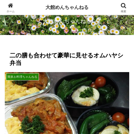
忠犬ハチ公のふるさとから発信します
大館めんちゃんねる
ホーム
検索
大館めんちゃんねる
二の膳も合わせて豪華に見せるオムハヤシ
弁当
簡単お料理ちゃんねる