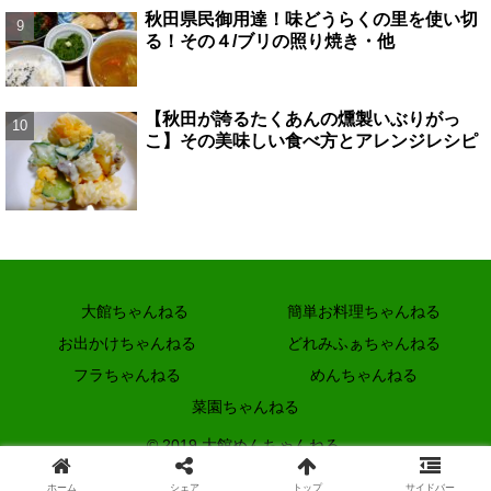
秋田県民御用達！味どうらくの里を使い切
る！その４/ブリの照り焼き・他
【秋田が誇るたくあんの燻製いぶりがっ
こ】その美味しい食べ方とアレンジレシピ
大館ちゃんねる
簡単お料理ちゃんねる
お出かけちゃんねる
どれみふぁちゃんねる
フラちゃんねる
めんちゃんねる
菜園ちゃんねる
© 2019 大館めんちゃんねる.
ホーム
シェア
トップ
サイドバー