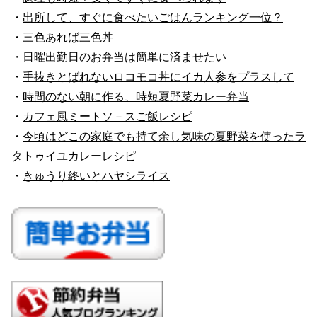
・
出所して、すぐに食べたいごはんランキング一位？
・
三色あれば三色丼
・
日曜出勤日のお弁当は簡単に済ませたい
・
手抜きとばれないロコモコ丼にイカ人参をプラスして
・
時間のない朝に作る、時短夏野菜カレー弁当
・
カフェ風ミートソ－スご飯レシピ
・
今頃はどこの家庭でも持て余し気味の夏野菜を使ったラ
タトゥイユカレーレシピ
・
きゅうり終いとハヤシライス