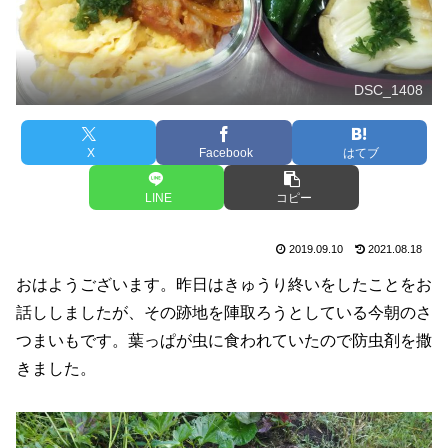
DSC_1408
X
Facebook
はてブ
LINE
コピー
2019.09.10
2021.08.18
おはようございます。昨日はきゅうり終いをしたことをお
話ししましたが、その跡地を陣取ろうとしている今朝のさ
つまいもです。葉っぱが虫に食われていたので防虫剤を撒
きました。