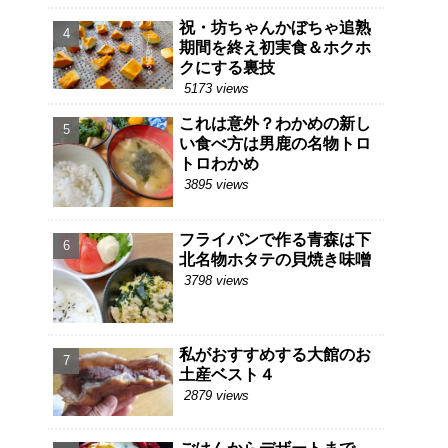
祝・坊ちゃんかぼちゃ追熟
期間を終え初実食＆ホクホ
クにする裏技
5173 views
これは意外？わかめの新し
い食べ方は男鹿の名物トロ
トロわかめ
3895 views
フライパンで作る青森は下
北名物ホタテの貝焼き味噌
3798 views
私がおすすめする大館のお
土産ベスト４
2879 views