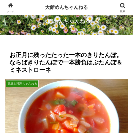
忠犬ハチ公のふるさとから発信します
大館めんちゃんねる
ホーム
検索
大館めんちゃんねる
お正月に残ったたった一本のきりたんぽ。
ならばきりたんぽで一本勝負はぶたんぽ＆
ミネストローネ
簡単お料理ちゃんねる