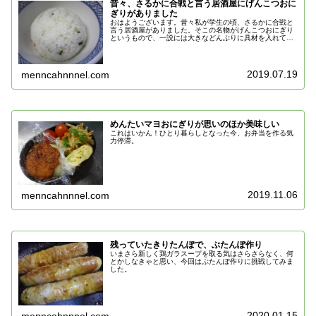
昔々、さるかに合戦と言う居酒屋にげんこつおに
ぎりがありました
おはようございます。昔々私が学生の頃、さるかに合戦と
言う居酒屋がありました。そこの名物がげんこつおにぎり
というもので、一説には大きなどんぶりに具材を入れて、
ぺっぺっと両手に唾をつけながら握っていたという噂もあ
りましたが、真実だったかはわかり...
2019.07.19
menncahnnnel.com
めんたいマヨおにぎりが思いのほか美味しい
これはいかん！ひとり暮らしとなった今、お弁当を作る気
力停滞。
2019.11.06
menncahnnnel.com
残っていたきりたんぽで、ぶたんぽ作り
いまさら新しく鶏ガラスープを取る気はさらさらなく、何
とかしなきゃと思い、今回はぶたんぽ作りに挑戦してみま
した。
2020.01.15
menncahnnnel.com