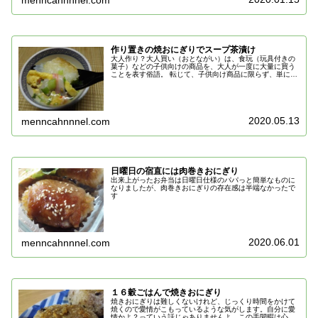
作り置きの焼おにぎりでスープ茶漬け
大人作り？大人買い（おとながい）は、食玩（玩具付きの
菓子）などの子供向けの商品を、大人が一度に大量に買う
ことを表す俗語。 転じて、子供向け商品に限らず、単に通
常人が1回に買う平均を大幅に上回る数量の物やサービス
を購入することも言う。大人買い...
2020.05.13
menncahnnnel.com
日曜日の宿直には肉巻きおにぎり
出来上がったお弁当は日曜日仕様のパパっと簡単なものに
なりましたが、肉巻きおにぎりの存在感は半端なかったで
す
2020.06.01
menncahnnnel.com
１６穀ごはんで焼きおにぎり
焼きおにぎりは難しくないけれど、じっくり時間をかけて
焼くので愛情がこもっているような気がします。自分に愛
情かよ？っていう話じゃありませんよ。この手間暇は心が