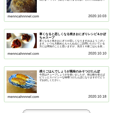
ないと焼けない気がするのです。
2020.10.03
menncahnnnel.com
寒くなると恋しくなる焼きおにぎりレシピ＆かぼ
ちゃスープ
寒くなると焼きおにぎりが恋しくなりますおはようござい
ます。いつも大館めんちゃんねるにご訪問いただいている
方には周知のことと思いますが、先日１６穀ごはんを炊い
た時に、普通にお弁当にしたりカレーにしたり焼きおにぎ
りにして食べていました。その焼き...
2020.10.10
menncahnnnel.com
残りごはんでしょうが風味のみそつけたんぽ
今回はチューブしょうがを使いましたが、粉山椒を使えば
ピリッとスパイシーな味噌つけたんぽになりますのでどう
ぞお試しください。
2020.10.18
menncahnnnel.com