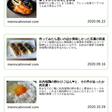
味噌汁だと残ってしまう豆腐も、アレンジ次第で一丁ペロ
リもあり得るんです。
2020.06.22
menncahnnnel.com
作ってみたら思いのほか美味しかった豆腐の田楽
ピーマン味噌のほかに卵味噌とか青唐辛子味噌とかゴーヤ
味噌なんてのもあるみたいなので、お好みの食材で自家製
甘味噌の田楽を作るのもいいかも。
2020.09.16
menncahnnnel.com
比内地鶏の卵かけごはん❤と、その手があったか
肉豆腐！
炊き立てのご飯に比内地鶏の卵を落とし醤油をたら～りか
けると、これまた絶品卵かけごはんになりました＾＾比内
地鶏の卵黄ってコクがあるのね。
2020.10.29
menncahnnnel.com