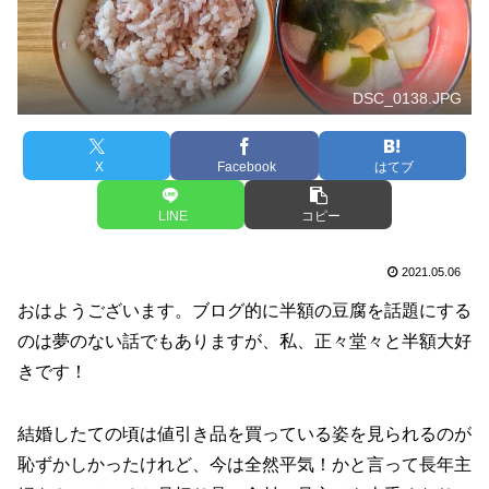
DSC_0138.JPG
X
Facebook
はてブ
LINE
コピー
2021.05.06
おはようございます。ブログ的に半額の豆腐を話題にする
のは夢のない話でもありますが、私、正々堂々と半額大好
きです！
結婚したての頃は値引き品を買っている姿を見られるのが
恥ずかしかったけれど、今は全然平気！かと言って長年主