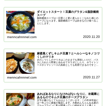
ダイエットスタート！豆腐のグラタン&脂肪燃焼
スープ
脂肪燃焼スープは一日置くと更に柔らかくこなれた感じの
スープになります。脂肪燃焼スープは好きなだけ食べるこ
とにします。
2020.11.20
menncahnnnel.com
麻婆風くずしキムチ豆腐？とヘルシーなキノコづ
くしのマリネ
きのこづくしのマリネはこのままでも美味しいけど、パス
タに入れたり野菜と合わせてサラダにしたり、ホワイトソ
ースやトマトソースの具材としても利用できるのですごく
便利。
2020.11.27
menncahnnnel.com
あればあるなりになければないなりに、冷蔵庫に
あるものでキムチ豆腐のチーズグラタン
文字が書けなくてもおはようございます。この年末年始に
は一年ぶりに家族が集結します。大館めんちゃんねる家の
グループラインに私が間違っていつ終結する？と書くと娘