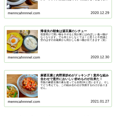
に笑われるし。ラインでもメールでも今の時代は字が書け
なくても、何となくこの字かな～と...
2020.12.29
menncahnnnel.com
帰省夫の朝食は湯豆腐のシチュー
宿直明けで買い物をサボると我が家にはめぼしい食べ物が
なくなります。でも何とかしなくては！と思うと不思議と
空のはずの冷蔵庫から何かしら食べ物が出てきます（笑）
2020.12.30
menncahnnnel.com
麻婆豆腐と肉野菜炒めがドッキング！意外な組み
合わせで意外においしい炒めものが出来た！
市販の麻婆豆腐の素を使っても全然OKと思いますよ。そし
てどう考えても、この組み合わせが失敗するわけがありま
せん。
2021.01.27
menncahnnnel.com