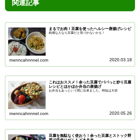
関連記事
まるでお肉！豆腐を使ったヘルシー唐揚げレシピ
鈍感な人なら豆腐だと気づかないかも！
2020.03.18
menncahnnnel.com
これはおススメ！余った豆腐でパパっと炒り豆腐
レシピとほかほか弁当の唐揚げ
お弁当もあっという間に出来ました。時短は大切
2020.05.26
menncahnnnel.com
豆腐を無駄なく使おう！余った豆腐とストック野
菜で手作りがんもどき弁当