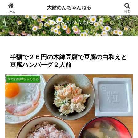
忠犬ハチ公のふるさとから発信します
大館めんちゃんねる
ホーム
検索
大館めんちゃんねる
半額で２６円の木綿豆腐で豆腐の白和えと
豆腐ハンバーグ２人前
簡単お料理ちゃんねる