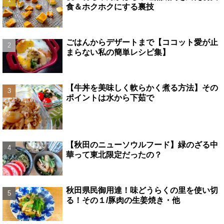
食＆ホクホクにする裏技
ごはんからデザートまで【ココット愛が止
まらない私の簡単レシピ集】
【牛丼を美味しく軟らかく煮る方法】その
ポイントは水から下茹で
【秋田のニューソウルフード】緑のざる中
華って東北限定だったの？
秋田県民御用達！味どうらくの里を使い切
る！その１/豚肉の生姜焼き・他